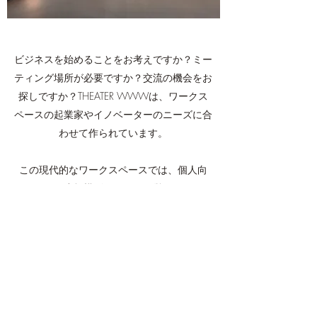
ビジネスを始めることをお考えですか？ミー
ティング場所が必要ですか？交流の機会をお
探しですか？THEATER WWWは、ワークス
ペースの起業家やイノベーターのニーズに合
わせて作られています。
この現代的なワークスペースでは、個人向
け、または小規模ビジネスを経営されている
方向けに、様々なプランをご用意していま
す。快適な環境と設備を完備し、ブレインス
トーミング、交流や仕事の場として最適で
す。ご連絡の上、ご訪問の日時を今すぐご予
約ください。
連絡する